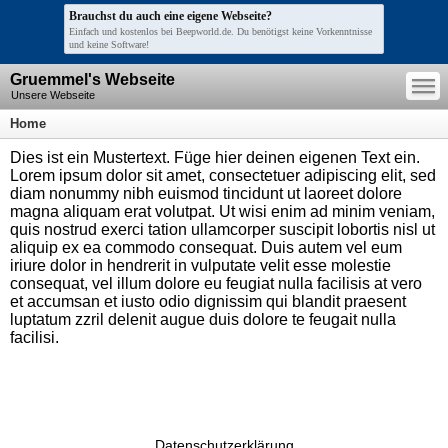
Brauchst du auch eine eigene Webseite?
Einfach und kostenlos bei Beepworld.de. Du benötigst keine Vorkenntnisse
und keine Software!
—
Gruemmel's Webseite
—
—
Unsere Webseite
Home
Dies ist ein Mustertext. Füge hier deinen eigenen Text ein.
Lorem ipsum dolor sit amet, consectetuer adipiscing elit, sed
diam nonummy nibh euismod tincidunt ut laoreet dolore
magna aliquam erat volutpat. Ut wisi enim ad minim veniam,
quis nostrud exerci tation ullamcorper suscipit lobortis nisl ut
aliquip ex ea commodo consequat. Duis autem vel eum
iriure dolor in hendrerit in vulputate velit esse molestie
consequat, vel illum dolore eu feugiat nulla facilisis at vero
et accumsan et iusto odio dignissim qui blandit praesent
luptatum zzril delenit augue duis dolore te feugait nulla
facilisi.
Datenschutzerklärung